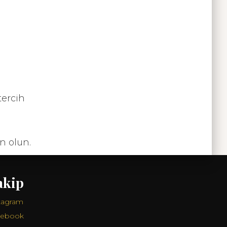
tercih
n olun.
akip
tagram
cebook