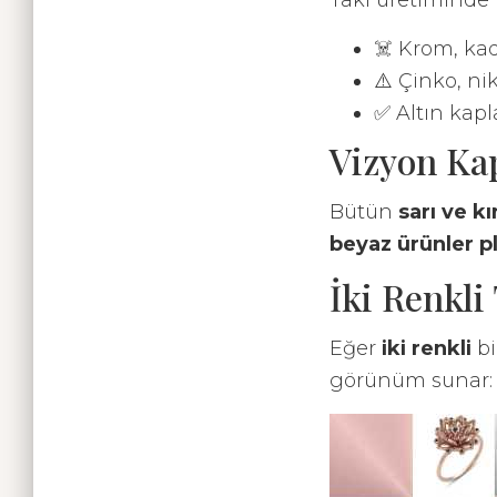
Takı üretiminde k
☠️ Krom, ka
⚠️ Çinko, nik
✅ Altın kapl
Vizyon Ka
Bütün
sarı ve k
beyaz ürünler p
İki Renkli
Eğer
iki renkli
bi
görünüm sunar: