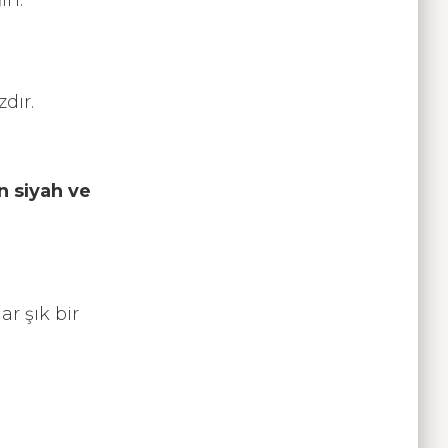
in:
dır.
n siyah ve
r şık bir