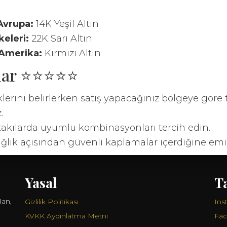
Avrupa:
14K Yeşil Altın
keleri:
22K Sarı Altın
Amerika:
Kırmızı Altın
alar ⭐⭐⭐⭐⭐
lerini belirlerken satış yapacağınız bölgeye göre 
.
i takılarda uyumlu kombinasyonları tercih edin.
sağlık açısından güvenli kaplamalar içerdiğine emi
Yasal
T
Han,
Gizlilik Politikası
Ins
KVKK Aydınlatma Metni
Fa