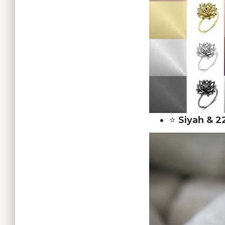
⭐
Siyah & 22