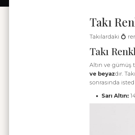
Takı Ren
Takılardaki 💍 re
Takı Renk
Altın ve gümüş t
ve beyaz
dır. Ta
sonrasında istediğ
Sarı Altın:
14