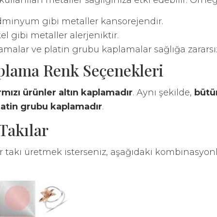
ullanılan metaller sağlığınıza etki edebilir. Örneğ
dminyum gibi metaller kansorejendir.
el gibi metaller alerjeniktir.
amalar ve platin grubu kaplamalar sağlığa zararsız
plama Renk Seçenekleri
ırmızı ürünler altın kaplamadır
. Aynı şekilde,
bütü
latin grubu kaplamadır
.
 Takılar
r takı üretmek isterseniz, aşağıdaki kombinasyonla