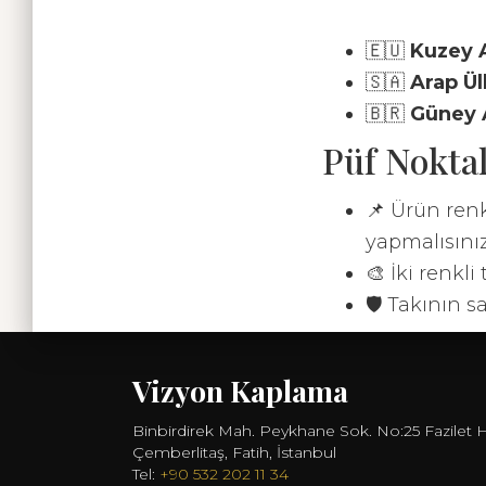
🇪🇺
Kuzey 
🇸🇦
Arap Ül
🇧🇷
Güney 
Püf Nokt
📌 Ürün renk
yapmalısınız
🎨 İki renkl
🛡️ Takının 
Vizyon Kaplama
Binbirdirek Mah. Peykhane Sok. No:25 Fazilet 
Çemberlitaş, Fatih, İstanbul
Tel:
+90 532 202 11 34