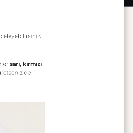
eleyebilirsiniz.
kler
sarı, kırmızı
üretseniz de