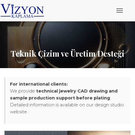
M
e
n
ü
y
ü
a
Teknik Çizim ve Üretim Desteği
ç
/
k
a
p
a
For international clients:
We provide
technical jewelry CAD drawing and
sample production support before plating
.
Detailed information is available on our design studio
website.