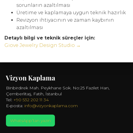
sorunların azaltılması
Üretime ve kaplamaya uygun teknik hazırlık
Revizyon ihtiyacının ve zaman kaybının
azaltılması
Detaylı bilgi ve teknik süreçler için:
Giove Jewelry Design Studio →
Vizyon Kaplama
Binbirdirek Mah. Peykhane Sok. No:25 Fazilet Han,
Çemberlitaş, Fatih, İstanbul
Tel:
+90 532 202 11 34
E‑posta:
info@vizyonkaplama.com
WhatsApp’tan yazın